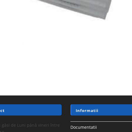
ct
Informatii
 găsi de Luni până vineri între
Documentatii