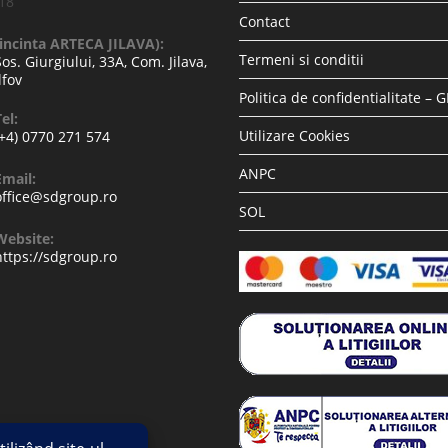
-18
Contact
(incinta ARTECA JILAVA):
Termeni si conditii
Sos. Giurgiului, 33A, Com. Jilava,
lfov
Politica de confidentialitate – 
el:
Utilizare Cookies
(+4) 0770 271 574
ANPC
Email:
office@sdgroup.ro
SOL
Website:
https://sdgroup.ro