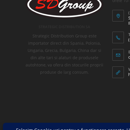
orele 10
I
STRATEGIC DISTRIBUTION SA
T
Strategic Distribution Group este
importator direct din Spania, Polonia,
Ungaria, Grecia, Bulgaria, China dar si
din alte tari si alaturi de produsele
autohtone, va ofera din stocurile proprii
produse de larg consum.