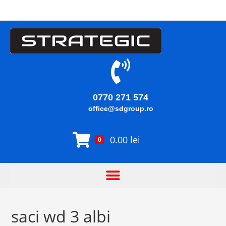
0770 271 574
office@sdgroup.ro
0.00
lei
0
saci wd 3 albi