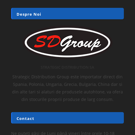
Despre Noi
STRATEGIC DISTRIBUTION SA
Strategic Distribution Group este importator direct din
Spania, Polonia, Ungaria, Grecia, Bulgaria, China dar si
din alte tari si alaturi de produsele autohtone, va ofera
din stocurile proprii produse de larg consum.
Contact
Ne puteți găsi de Luni până vineri între orele 10-18