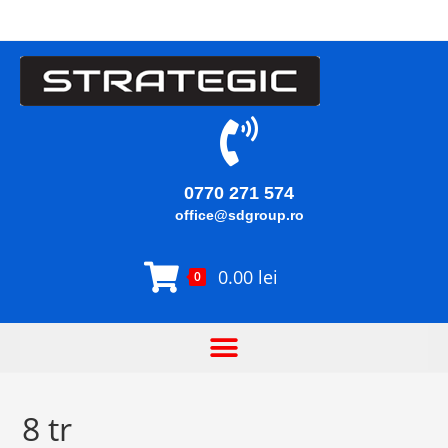
0770 271 574
office@sdgroup.ro
0.00
lei
0
8 tr