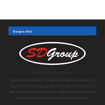
Despre Noi
STRATEGIC DISTRIBUTION SA
Strategic Distribution Group este importator direct din
Spania, Polonia, Ungaria, Grecia, Bulgaria, China dar si
din alte tari si alaturi de produsele autohtone, va ofera
din stocurile proprii produse de larg consum.