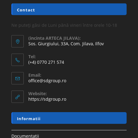
Contact
Ne puteți găsi de Luni până vineri între orele 10-18
(incinta ARTECA JILAVA):
Sos. Giurgiului, 33A, Com. Jilava, Ilfov
Tel:
(+4) 0770 271 574
Email:
office@sdgroup.ro
Website:
https://sdgroup.ro
Informatii
Documentatii