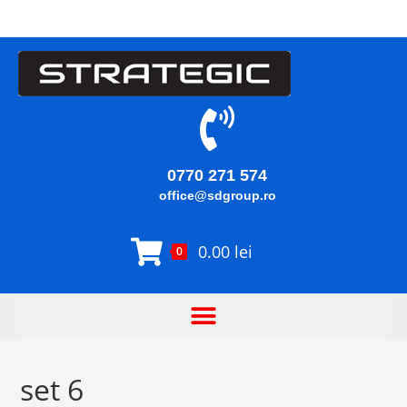
0770 271 574
office@sdgroup.ro
0.00
lei
0
set 6