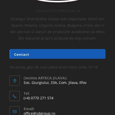
STRATEGIC DISTRIBUTION SA
Strategic Distribution Group este importator direct din
Spania, Polonia, Ungaria, Grecia, Bulgaria, China dar si
din alte tari si alaturi de produsele autohtone, va ofera
din stocurile proprii produse de larg consum.
Contact
Ne puteți găsi de Luni până vineri între orele 10-18
(incinta ARTECA JILAVA):
Sos. Giurgiului, 33A, Com. Jilava, Ilfov
Tel:
(+4) 0770 271 574
Email:
office@sdgroup.ro