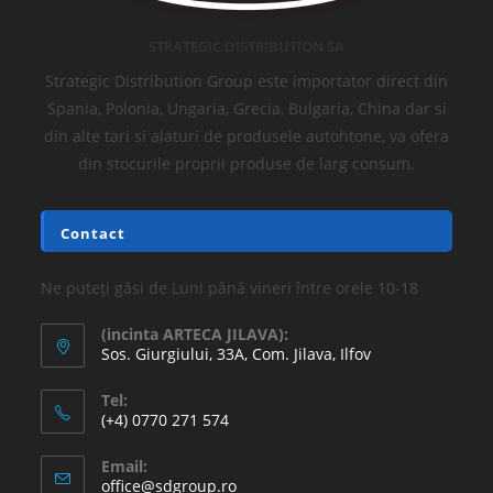
STRATEGIC DISTRIBUTION SA
Strategic Distribution Group este importator direct din
Spania, Polonia, Ungaria, Grecia, Bulgaria, China dar si
din alte tari si alaturi de produsele autohtone, va ofera
din stocurile proprii produse de larg consum.
Contact
Ne puteți găsi de Luni până vineri între orele 10-18
(incinta ARTECA JILAVA):
Sos. Giurgiului, 33A, Com. Jilava, Ilfov
Tel:
(+4) 0770 271 574
Email:
office@sdgroup.ro