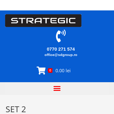
0770 271 574
office@sdgroup.ro
0.00
lei
0
SET 2