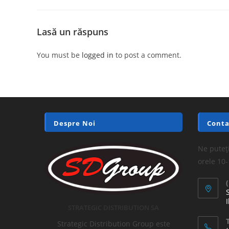
Lasă un răspuns
You must be
logged in
to post a comment.
Despre Noi
Conta
Ne puteți
orele 10
I
STRATEGIC DISTRIBUTION SA
T
Strategic Distribution Group este