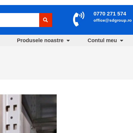
0770 271 574
office@sdgroup.ro
Produsele noastre
Contul meu