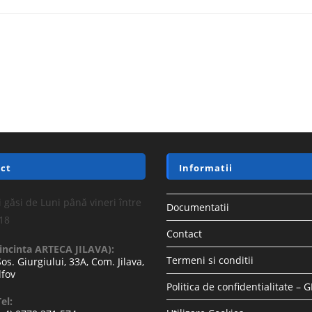
ct
Informatii
 găsi de Luni până vineri între
Documentatii
-18
Contact
(incinta ARTECA JILAVA):
Termeni si conditii
Sos. Giurgiului, 33A, Com. Jilava,
lfov
Politica de confidentialitate – 
el: