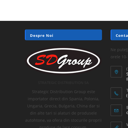
Despre Noi
Conta
Ne puteți
orele 10
I
STRATEGIC DISTRIBUTION SA
T
Strategic Distribution Group este
importator direct din Spania, Polonia,
Ungaria, Grecia, Bulgaria, China dar si
din alte tari si alaturi de produsele
autohtone, va ofera din stocurile proprii
produse de larg consum.