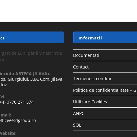
ct
Informatii
 găsi de Luni până vineri între
Documentatii
-18
Contact
(incinta ARTECA JILAVA):
Termeni si conditii
Sos. Giurgiului, 33A, Com. Jilava,
lfov
Politica de confidentialitate – 
el:
Utilizare Cookies
(+4) 0770 271 574
ANPC
Email:
office@sdgroup.ro
SOL
Website: