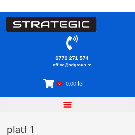
0770 271 574
office@sdgroup.ro
0.00
lei
0
platf 1