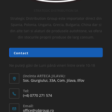
STRATEGIC DISTRIBUTION SA
Strategic Distribution Group este importator direct din
Spania, Polonia, Ungaria, Grecia, Bulgaria, China dar si
din alte tari si alaturi de produsele autohtone, va ofera
din stocurile proprii produse de larg consum.
Contact
Ne puteți găsi de Luni până vineri între orele 10-18
(incinta ARTECA JILAVA):
Sos. Giurgiului, 33A, Com. Jilava, Ilfov
Tel:
(+4) 0770 271 574
Email:
office@sdgroup.ro